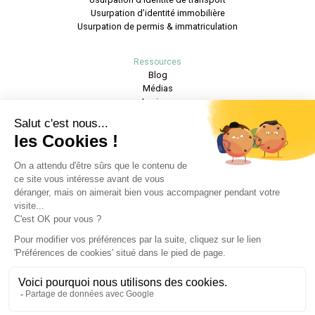
Usurpation d’identité immobilière
Usurpation de permis & immatriculation
Ressources
Blog
Médias
Lexique
Honoraires
Pages légales
Mentions légales
Conditions générales
Politique de Cookies
Articles les plus consultés
Comment savoir si l'on est victime d'usurpation d'identité?
Usurpation d'identité que faire?
Comment se protéger de l’usurpation d’identité?
Usurpation d’identité Banque de France : refus crédit
Usurpation et fausses annonces immobilières