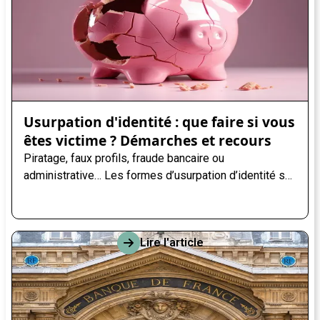
Usurpation d'identité : que faire si vous
êtes victime ? Démarches et recours
Piratage, faux profils, fraude bancaire ou
administrative… Les formes d’usurpation d’identité se
multiplient. Dans cet article, Maître Marie-Camille ECK,
avocate spécialisée, vous explique comment réagir
rapidement, protéger vos données, et obtenir
Lire l'article
réparation. Ne restez pas seul face à cette épreuve :
chaque minute compte.