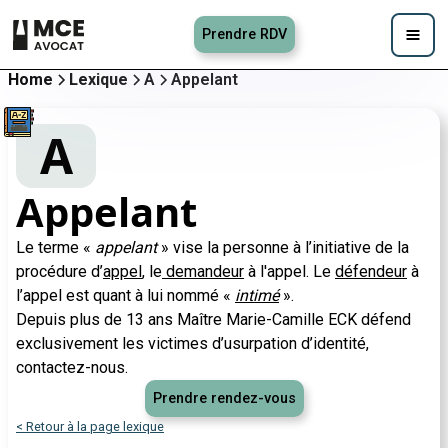
Prendre RDV
Home
Lexique
A
Appelant
A
Appelant
Le terme «
appelant
» vise la personne à l’initiative de la
procédure d’
appel
, le
demandeur
à l'appel. Le
défendeur
à
l’appel est quant à lui nommé «
intimé
».
Depuis plus de 13 ans Maître Marie-Camille ECK défend
exclusivement les victimes d’usurpation d’identité,
contactez-nous.
Prendre rendez-vous
< Retour à la page lexique