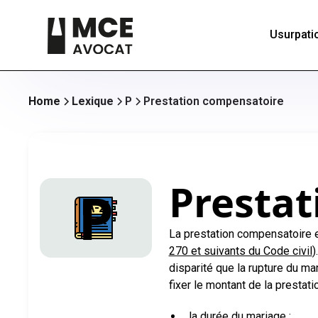
Usurpatio
Home
Lexique
P
Prestation compensatoire
Presta
P
La prestation compensatoire es
270 et suivants du Code civil
)
disparité que la rupture du m
fixer le montant de la prestat
la durée du mariage ;