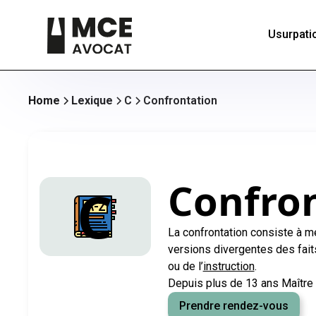
Usurpatio
Home
Lexique
C
Confrontation
Confro
C
La confrontation consiste à m
versions divergentes des faits 
ou de l’
instruction
.
Depuis plus de 13 ans Maître 
Prendre rendez-vous