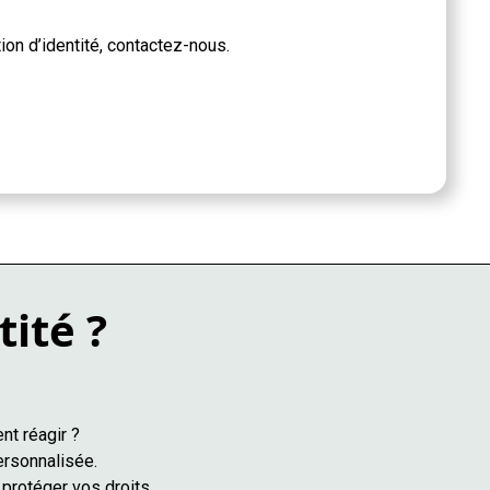
on d’identité, contactez-nous.
tité ?
nt réagir ?
ersonnalisée.
protéger vos droits.