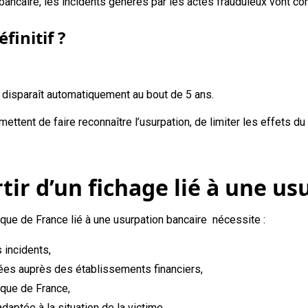
 bancaire, les incidents générés par les actes frauduleux vont co
finitif ?
e disparaît automatiquement au bout de 5 ans.
ent de faire reconnaître l’usurpation, de limiter les effets du fi
r d’un fichage lié à une usu
que de France lié à une usurpation bancaire nécessite :
s incidents,
s auprès des établissements financiers,
que de France,
adaptée à la situation de la victime.