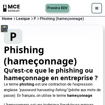
Prendre RDV
Home
Lexique
P
Phishing (hameçonnage)
P
Phishing
(hameçonnage)
Qu’est-ce que le phishing ou
hameçonnage en entreprise ?
Le terme
phishing
est une contraction de l’expression
anglaise
"password harvesting fishing"
(pêche aux mots de
passe). En français, on utilise le terme
hameçonnage
.
L’hameçonnage est une technique frauduleuse majeure