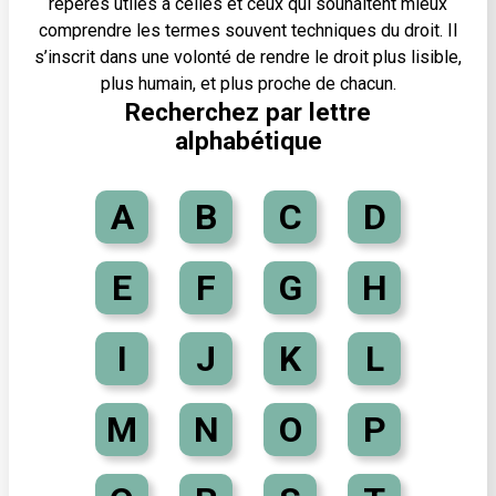
repères utiles à celles et ceux qui souhaitent mieux
comprendre les termes souvent techniques du droit. Il
s’inscrit dans une volonté de rendre le droit plus lisible,
plus humain, et plus proche de chacun.
Recherchez par lettre
alphabétique
A
B
C
D
E
F
G
H
I
J
K
L
M
N
O
P