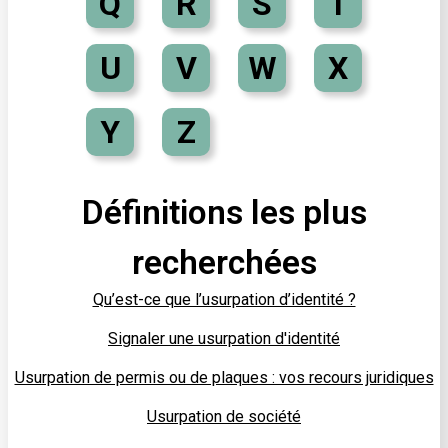
Q
R
S
T
U
V
W
X
Y
Z
Définitions les plus
recherchées
Qu’est-ce que l’usurpation d’identité ?
Signaler une usurpation d'identité
Usurpation de permis ou de plaques : vos recours juridiques
Usurpation de société